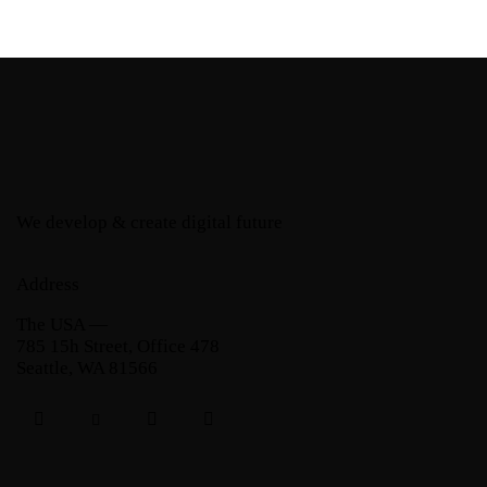
We develop & create digital future
Address
The USA —
785 15h Street, Office 478
Seattle, WA 81566