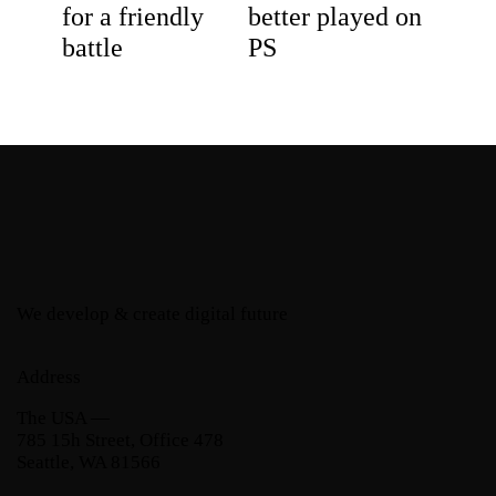
for a friendly
better played on
battle
PS
We develop & create digital future
Address
The USA —
785 15h Street, Office 478
Seattle, WA 81566