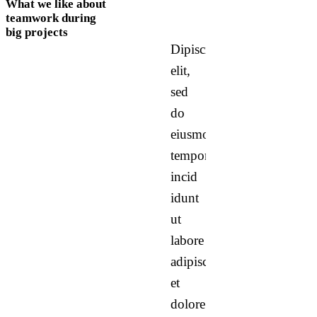
What we like about
teamwork during
big projects
Dipiscing
elit,
sed
do
eiusmod
tempor
incid
idunt
ut
labore
adipiscing
et
dolore